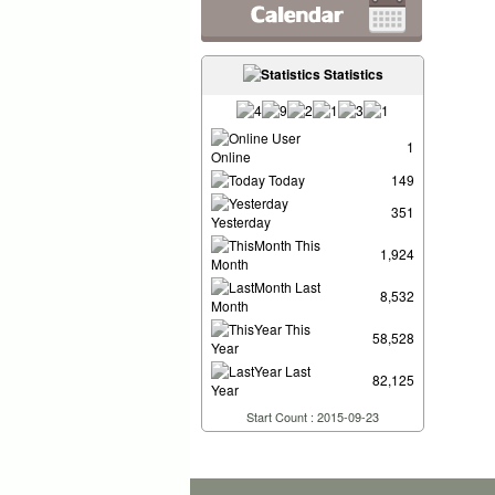
Statistics
User
1
Online
Today
149
351
Yesterday
This
1,924
Month
Last
8,532
Month
This
58,528
Year
Last
82,125
Year
Start Count : 2015-09-23