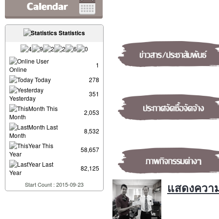
Statistics
User
1
Online
Today
278
351
Yesterday
This
2,053
Month
Last
8,532
Month
This
58,657
Year
Last
82,125
Year
แสดงความยิ
Start Count : 2015-09-23