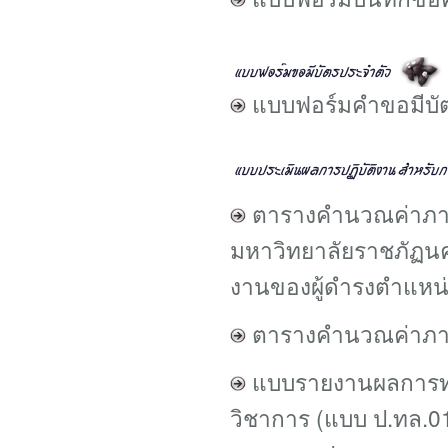
แบบฟอร์มคำขอมีบั
ตารางคำนวณค่าภา
มหาวิทยาลัยราชภัฏนค
งานของผู้ดำรงตำแหน่
ตารางคำนวณค่าภาร
แ
บบรายงานผลการท
วิชาการ (แบบ ป.ทล.0