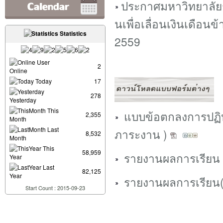
ประกาศมหาวิทยาลัย
นเพื่อเลื่อนเงินเดือ
Statistics
2559
User
2
Online
Today
17
278
Yesterday
This
แบบข้อตกลงการปฏิบั
2,355
Month
Last
ภาระงาน )
8,532
Month
This
58,959
รายงานผลการเรียน 
Year
Last
82,125
Year
รายงานผลการเรียน(
Start Count : 2015-09-23