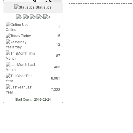
---------------------------
Statistics
User
1
Online
Today
15
12
Yesterday
This
87
Month
Last
403
Month
This
8,981
Year
Last
7,322
Year
Start Count : 2016-02-24