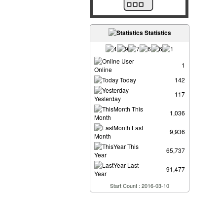
Statistics
User
1
Online
Today
142
117
Yesterday
This
1,036
Month
Last
9,936
Month
This
65,737
Year
Last
91,477
Year
Start Count : 2016-03-10