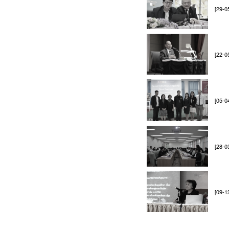
[29-0
[22-0
[05-0
[28-0
[09-1