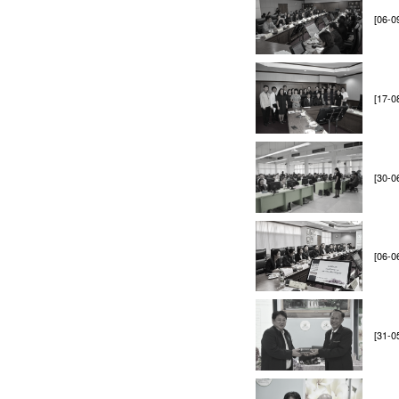
[06-0
[17-0
[30-0
[06-0
[31-0