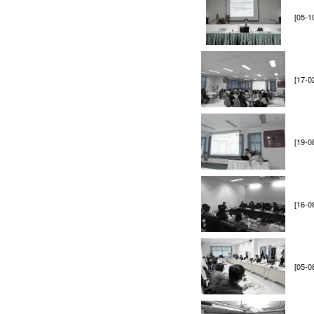
[05-1
[17-0
[19-0
[16-0
[05-0