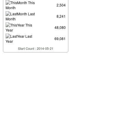
This
2,504
Month
Last
8,241
Month
This
48,080
Year
Last
69,081
Year
Start Count : 2014-05-21