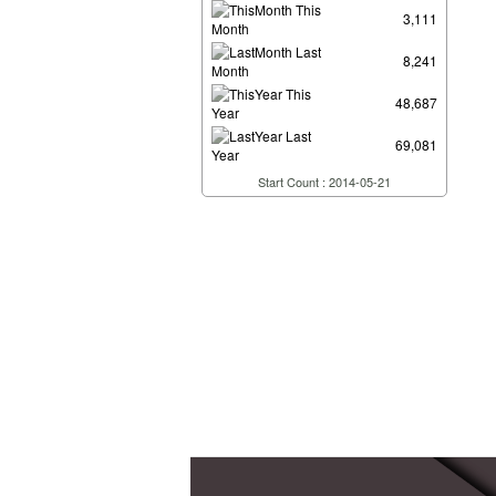
This
3,111
Month
Last
8,241
Month
This
48,687
Year
Last
69,081
Year
Start Count : 2014-05-21