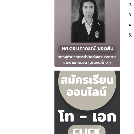
2.
3.
4. 
5. 