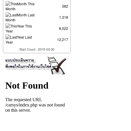
This
382
Month
Last
1,318
Month
This
8,022
Year
Last
12,217
Year
Start Count : 2015-03-30