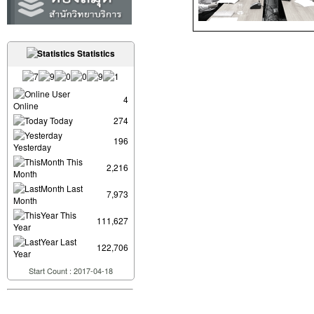
Statistics
User
4
Online
Today
274
196
Yesterday
This
2,216
Month
Last
7,973
Month
This
111,627
Year
Last
122,706
Year
Start Count : 2017-04-18