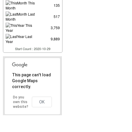
This
135
Month
Last
517
Month
This
3,759
Year
Last
9,889
Year
Start Count : 2020-10-29
This page can't load
Google Maps
correctly.
Do you
OK
own this
website?