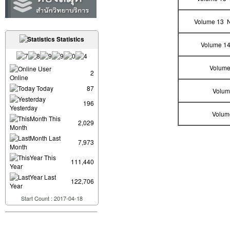
Volume 13 
Statistics
Volume 14
Volume
User
2
Online
Today
87
Volum
196
Yesterday
Volum
This
2,029
Month
Last
7,973
Month
This
111,440
Year
Last
122,706
Year
Start Count : 2017-04-18