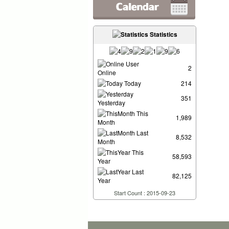
Statistics
User
2
Online
Today
214
351
Yesterday
This
1,989
Month
Last
8,532
Month
This
58,593
Year
Last
82,125
Year
Start Count : 2015-09-23