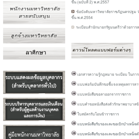
ขึ้น
(ฉบับที่ 2) พ.ศ.2557
ข้อบังคับมหาวิทยาลัยราชภัฏนครปฐม 
ขึ้น
พ.ศ.2554
ระเบียบสำนักนายกรัฐมนตรีว่าด้วยการ
เอกสารความรู้กฎหมาย ระเบียบ ในก
แบบฟอร์มบันทึกขอชี้แจงเหตุผลการลาหยุ
แบบหนังสือขอลาออกจากราชการ
แบบ
คำขอหนังสือส่งตัวรักษาพยาบาลข
ใบสมัครรับโอนข้าราชการ
แบบหนังสือรับรองและขอเบิกบำเหน็จดำรงช
แบบหนังสือรับรองและขอเบิกบำเหน็จดำรง