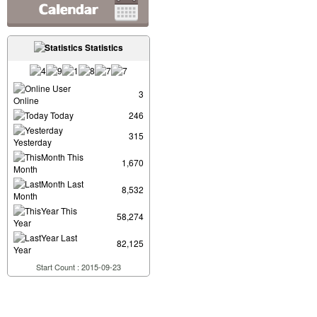
Statistics
User
3
Online
Today
246
315
Yesterday
This
1,670
Month
Last
8,532
Month
This
58,274
Year
Last
82,125
Year
Start Count : 2015-09-23