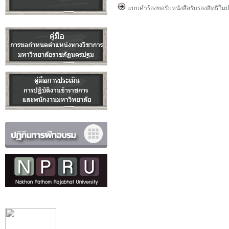
แบบคำร้องขอรับหนังสือรับรองสิทธิในบำ