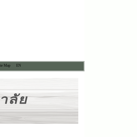
ite Map
EN