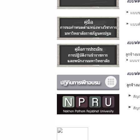
แบบขอ
แบบ
ค
ลูกจ้างม
แบบรา
ลูกจ้างม
สัญ
สัญ