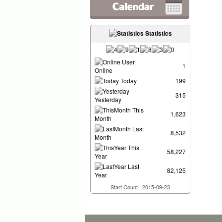
Statistics
User
1
Online
Today
199
315
Yesterday
This
1,623
Month
Last
8,532
Month
This
58,227
Year
Last
82,125
Year
Start Count : 2015-09-23