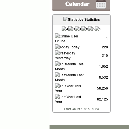
Statistics
User
1
Online
Today
228
315
Yesterday
This
1,652
Month
Last
8,532
Month
This
58,256
Year
Last
82,125
Year
Start Count : 2015-09-23