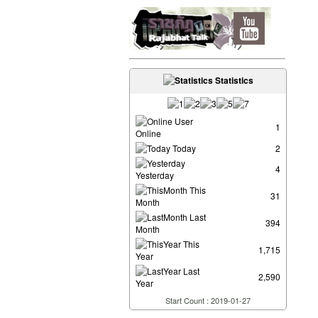
Statistics
User
1
Online
Today
2
4
Yesterday
This
31
Month
Last
394
Month
This
1,715
Year
Last
2,590
Year
Start Count : 2019-01-27