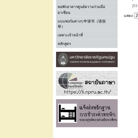
[03
หอพักอาคารศูนย์ความร่วมมือ
อาเซียน
แสดง
แบบฟอร์มต่างๆ 申请书（请假
单）
เฉพาะเจ้าหน้าที่
หลักสูตร