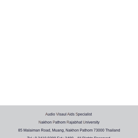
A
udio
V
isaul
A
ids
S
pecialist
N
akhon
P
athom
R
ajabhat
U
niversity
85 Malaiman Road, Muang, Nakhon Pathom 73000 Thailand