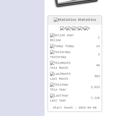
Statistics
User
1
Online
Today
14
3
Yesterday
48
This Month
393
Last Month
3,023
This Year
7,128
Last Year
Start Count : 2015-04-08